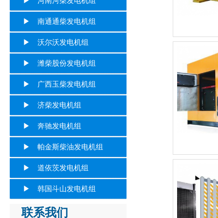
▶ 河南河柴发电机组
▶ 南通通柴发电机组
▶ 沃尔沃发电机组
▶ 潍柴股份发电机组
▶ 广西玉柴发电机组
▶ 济柴发电机组
▶ 奔驰发电机组
▶ 帕金斯柴油发电机组
▶ 道依茨发电机组
▶ 韩国斗山发电机组
联系我们