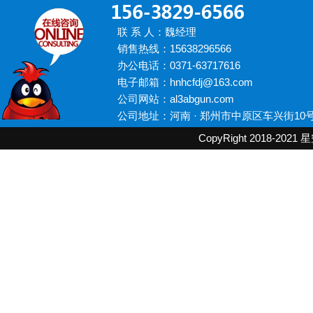
联 系 人：魏经理
销售热线：15638296566
办公电话：0371-63717616
电子邮箱：hnhcfdj@163.com
公司网站：al3abgun.com
公司地址：河南 · 郑州市中原区车兴街10
CopyRight 2018-2021
星