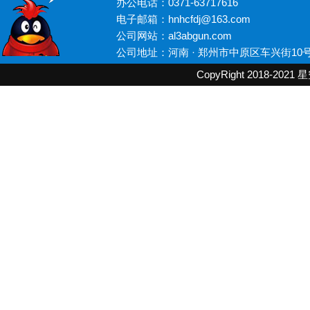
办公电话：0371-63717616
电子邮箱：hnhcfdj@163.com
公司网站：al3abgun.com
公司地址：河南 · 郑州市中原区车兴街10
CopyRight 2018-2021
星