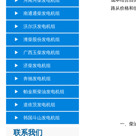
▶ 河南河柴发电机组
路从价格和
▶ 南通通柴发电机组
▶ 沃尔沃发电机组
▶ 潍柴股份发电机组
▶ 广西玉柴发电机组
▶ 济柴发电机组
▶ 奔驰发电机组
▶ 帕金斯柴油发电机组
▶ 道依茨发电机组
▶ 韩国斗山发电机组
一、柴油
联系我们