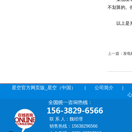
不划算的。
以上是关于
上一篇：
发电
星空官方网页版_星空（中国）
|
公司简介
|
联 系 人：魏经理
销售热线：15638296566