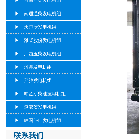
▶ 河南河柴发电机组
▶ 南通通柴发电机组
▶ 沃尔沃发电机组
▶ 潍柴股份发电机组
▶ 广西玉柴发电机组
▶ 济柴发电机组
▶ 奔驰发电机组
▶ 帕金斯柴油发电机组
▶ 道依茨发电机组
▶ 韩国斗山发电机组
联系我们