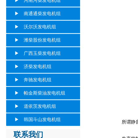
▶ 河南河柴发电机组
▶ 南通通柴发电机组
▶ 沃尔沃发电机组
▶ 潍柴股份发电机组
▶ 广西玉柴发电机组
▶ 济柴发电机组
▶ 奔驰发电机组
▶ 帕金斯柴油发电机组
▶ 道依茨发电机组
▶ 韩国斗山发电机组
所谓静音型
联系我们