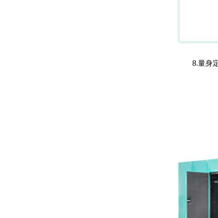
8.量身定