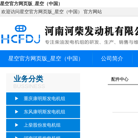
星空官方网页版_星空（中国）
欢迎访问星空官方网页版_星空（中国） 官方网站
星空官方网页版_星空（中国）
公司简介
配件中心
客户服务
联系我们
业务分类
配件中心
BUSSINESS
▶ 重庆康明斯发电机组
▶ 东风康明斯发电机组
▶ 上柴股份发电机组