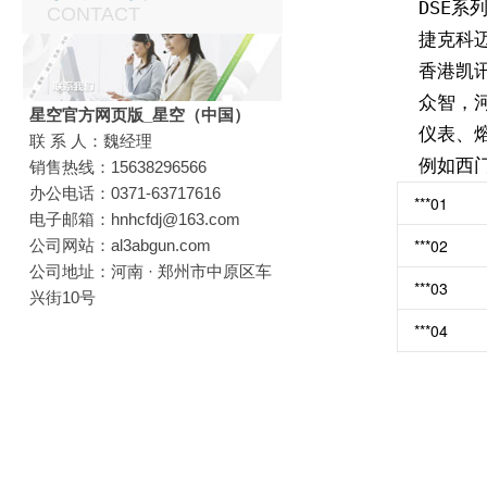
DSE系
CONTACT
捷克科迈
香港凯讯
众智，河
星空官方网页版_星空（中国）
仪表、熔
联 系 人：魏经理
例如西
销售热线：15638296566
办公电话：0371-63717616
***01
电子邮箱：hnhcfdj@163.com
***02
公司网站：al3abgun.com
公司地址：河南 · 郑州市中原区车
***03
兴街10号
***04