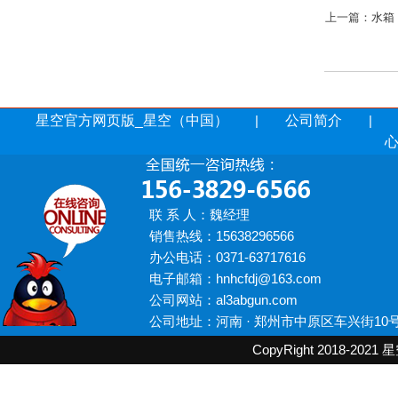
上一篇：
水箱
星空官方网页版_星空（中国）
|
公司简介
|
联 系 人：魏经理
销售热线：15638296566
办公电话：0371-63717616
电子邮箱：hnhcfdj@163.com
公司网站：al3abgun.com
公司地址：河南 · 郑州市中原区车兴街10
CopyRight 2018-2021
星